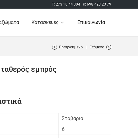
T:
273 10 44 004
K:
698 423 23 79
αξώματα
Κατασκευές
Επικοινωνία
Προηγούμενο
Επόμενο
σταθερός εμπρός
ιστικά
Σταβάρια
6