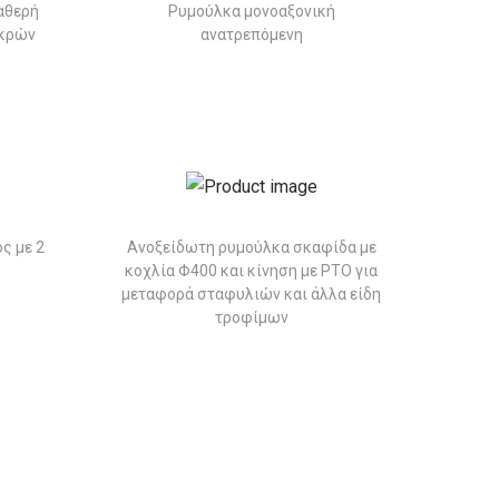
αθερή
Ρυμούλκα μονοαξονική
ικρών
ανατρεπόμενη
ς με 2
Ανοξείδωτη ρυμούλκα σκαφίδα με
κοχλία Φ400 και κίνηση με PTO για
μεταφορά σταφυλιών και άλλα είδη
τροφίμων