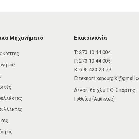
ικά Μηχανήματα
Επικοινωνία
Τ:
273 10 44 004
οκόπτες
F:
273 10 44 005
ργητές
Κ:
698 423 23 79
α
E:
texnomixanourgiki@gmail.
δωτές
Δ/νση: 6ο χλμ Ε.Ο. Σπάρτης 
συλλέκτες
Γυθείου (Αμύκλες)
συλλέκτες
κες
όρμες