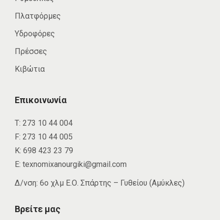
Πλατφόρμες
Υδροφόρες
Πρέσσες
Κιβώτια
Επικοινωνία
Τ:
273 10 44 004
F:
273 10 44 005
Κ:
698 423 23 79
E:
texnomixanourgiki@gmail.com
Δ/νση: 6ο χλμ Ε.Ο. Σπάρτης – Γυθείου (Αμύκλες)
Βρείτε μας