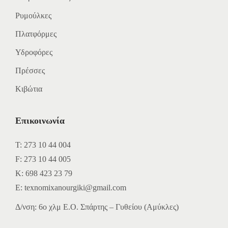
Ρυμούλκες
Πλατφόρμες
Υδροφόρες
Πρέσσες
Κιβώτια
Επικοινωνία
Τ:
273 10 44 004
F:
273 10 44 005
Κ:
698 423 23 79
E:
texnomixanourgiki@gmail.com
Δ/νση: 6ο χλμ Ε.Ο. Σπάρτης – Γυθείου (Αμύκλες)