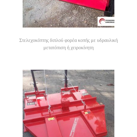
o
n
Στελεχοκόπτης διπλού φορέα κοπής με υδραυλική
μετατόπιση ή χειροκίνητη