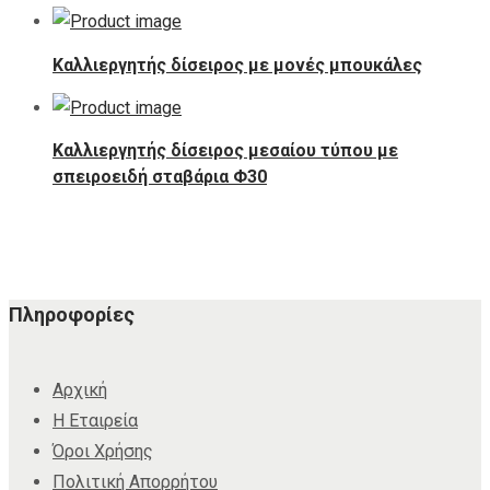
Καλλιεργητής δίσειρος με μονές μπουκάλες
Καλλιεργητής δίσειρος μεσαίου τύπου με
σπειροειδή σταβάρια Φ30
Πληροφορίες
Αρχική
Η Εταιρεία
Όροι Χρήσης
Πολιτική Απορρήτου