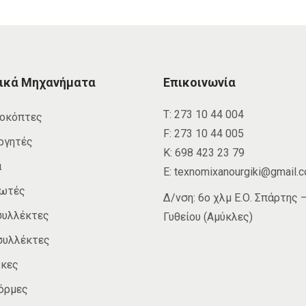
ικά Μηχανήματα
Επικοινωνία
Τ:
273 10 44 004
οκόπτες
F:
273 10 44 005
ργητές
Κ:
698 423 23 79
α
E:
texnomixanourgiki@gmail.
δωτές
Δ/νση: 6ο χλμ Ε.Ο. Σπάρτης 
συλλέκτες
Γυθείου (Αμύκλες)
συλλέκτες
κες
όρμες