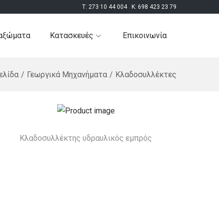
T:
273 10 44 004
K:
698 423 23 79
αξώματα
Κατασκευές
Επικοινωνία
ελίδα
/
Γεωργικά Μηχανήματα
/
Κλαδοσυλλέκτες
Κλαδοσυλλέκτης υδραυλικός εμπρός