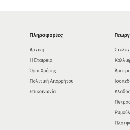
i
o
n
Πληροφορίες
Γεωργ
Αρχική
Στελεχ
Η Εταιρεία
Καλλιε
Όροι Χρήσης
Άροτρ
Πολιτική Απορρήτου
Ισοπε
Επικοινωνία
Κλαδο
Πετρο
Ρυμούλ
Πλατφ